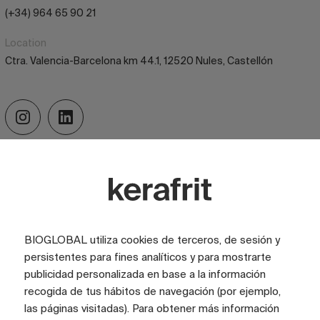
(+34) 964 65 90 21
Location
Ctra. Valencia-Barcelona km 44.1, 12520 Nules, Castellón
Name
BIOGLOBAL utiliza cookies de terceros, de sesión y
Last name
persistentes para fines analíticos y para mostrarte
publicidad personalizada en base a la información
recogida de tus hábitos de navegación (por ejemplo,
Email
las páginas visitadas). Para obtener más información