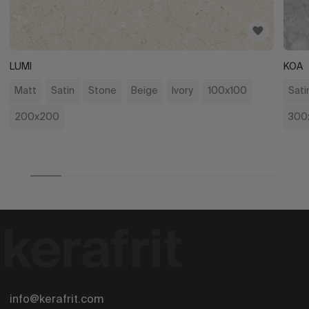
LUMI
KOA
Matt
Satin
Stone
Beige
Ivory
100x100
Sati
200x200
300
info@kerafrit.com