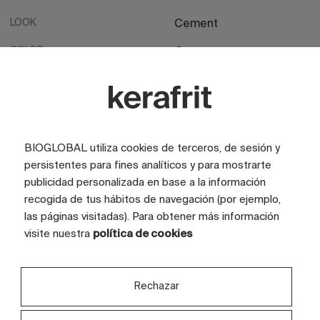
LOOK
Cement
COLOR
Grey
SURFACE
Glossy
TILE SIZE (CM)
120x280
TILES
2 tiles
BIOGLOBAL utiliza cookies de terceros, de sesión y
persistentes para fines analíticos y para mostrarte
publicidad personalizada en base a la información
recogida de tus hábitos de navegación (por ejemplo,
las páginas visitadas). Para obtener más información
visite nuestra
política de cookies
Rechazar
Are you interested in this