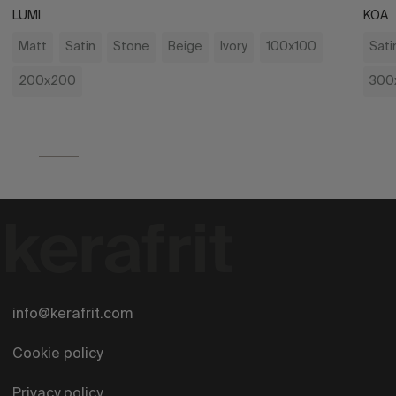
LUMI
KOA
Matt
Satin
Stone
Beige
Ivory
100x100
Sati
200x200
300
info@kerafrit.com
Cookie policy
Privacy policy