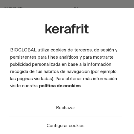
SURFACE
Glossy
TILE SIZE (CM)
120x280
TILES
2 tiles
BIOGLOBAL utiliza cookies de terceros, de sesión y
persistentes para fines analíticos y para mostrarte
publicidad personalizada en base a la información
recogida de tus hábitos de navegación (por ejemplo,
las páginas visitadas). Para obtener más información
visite nuestra
política de cookies
Are you interested in this
Rechazar
design?
Explore our exclusive range of unique designs,
Configurar cookies
crafted with meticulous attention to detail to