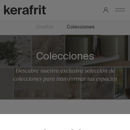
Diseños
Colecciones
Colecciones
Descubre nuestra exclusiva selección de
colecciones para transformar tus espacios
1
resultados
Ordenar por