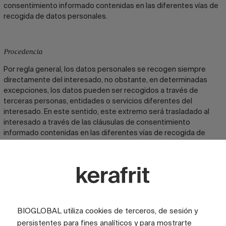
consentimiento informado contenidas en las diferentes vías de
recogida de datos personales.
Procedencia
Por regla general, los datos personales se recogen siempre
directamente del interesado, no obstante, en determinadas
excepciones, los datos pueden ser recogidos a través de
terceras personas, entidades o servicios diferentes del
interesado. En este sentido, este extremo será trasladado al
interesado a través de las cláusulas de consentimiento
informado contenidas en las diferentes vías de recogida de
información y dentro de un plazo razonable, una vez obtenidos
los datos, y a más tardar dentro de un mes.
Plazos de conservación
La información recabada del interesado será conservada
BIOGLOBAL utiliza cookies de terceros, de sesión y
mientras sea necesaria para cumplir con la finalidad para la cual
persistentes para fines analíticos y para mostrarte