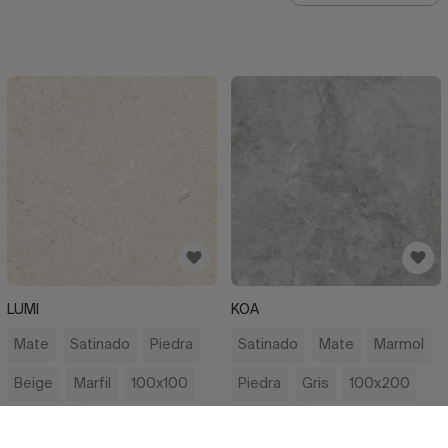
LUMI
KOA
Mate
Satinado
Piedra
Satinado
Mate
Marmol
Beige
Marfil
100x100
Piedra
Gris
100x200
200x200
300x200