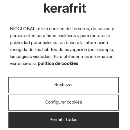
BIOGLOBAL utiliza cookies de terceros, de sesión y
persistentes para fines analíticos y para mostrarte
publicidad personalizada en base a la información
recogida de tus hábitos de navegación (por ejemplo,
las páginas visitadas). Para obtener más información
visite nuestra
política de cookies
JUNO
ISLA
Rechazar
Mate
Satinado
Rústico
Brillo
Marmol
Marfil
Piedra
Gris
100x200
Beige
100x100
Configurar cookies
400x200
300x100
Permitir todas