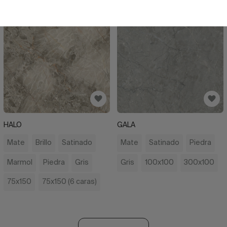
HALO
GALA
Mate
Brillo
Satinado
Mate
Satinado
Piedra
Marmol
Piedra
Gris
Gris
100x100
300x100
75x150
75x150 (6 caras)