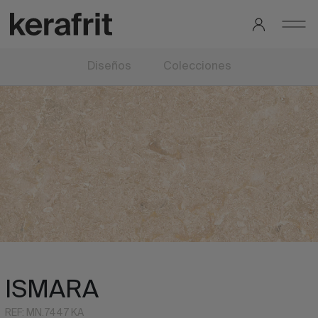
Diseños
Colecciones
ISMARA
REF: MN.7447 KA