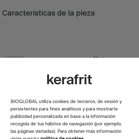
Características de la pieza
ACABADO
Mate
ACABADO
Satinado
ASPECTO
Piedra
COLOR
Beige
BIOGLOBAL utiliza cookies de terceros, de sesión y
COLOR
Marfil
persistentes para fines analíticos y para mostrarte
publicidad personalizada en base a la información
TAMAÑO CARAS (CM)
75x150
recogida de tus hábitos de navegación (por ejemplo,
las páginas visitadas). Para obtener más información
TAMAÑO TOTAL GRÁFICA (CM)
300x225
visite nuestra
política de cookies