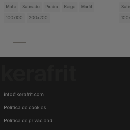
Mate
Satinado
Piedra
Beige
Marfil
Sati
100x100
200x200
100
info@kerafrit.com
Política de cookies
Política de privacidad