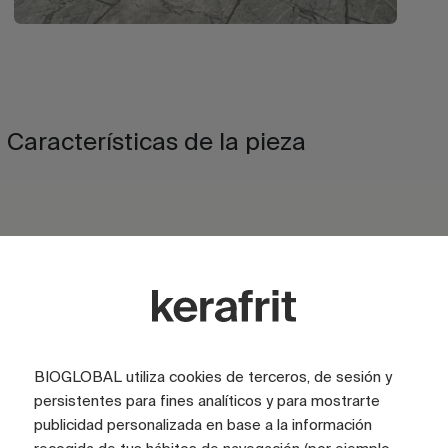
Características de la pieza
ACABADO
Mate
ACABADO
Satinado
ASPECTO
Rústico
BIOGLOBAL utiliza cookies de terceros, de sesión y
persistentes para fines analíticos y para mostrarte
ASPECTO
Piedra
publicidad personalizada en base a la información
COLOR
Gris