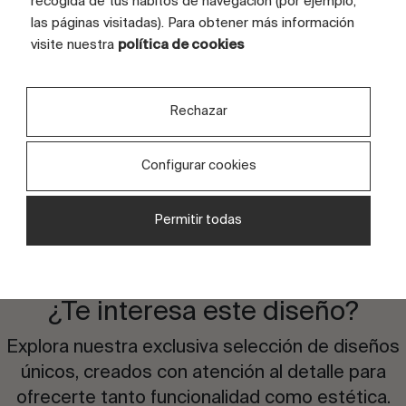
recogida de tus hábitos de navegación (por ejemplo,
las páginas visitadas). Para obtener más información
TAMAÑO CARAS (CM)
100x200
visite nuestra
política de cookies
TAMAÑO TOTAL GRÁFICA (CM)
400x200
CARAS
4 caras
Rechazar
Configurar cookies
Permitir todas
¿Te interesa este diseño?
Explora nuestra exclusiva selección de diseños
únicos, creados con atención al detalle para
ofrecerte tanto funcionalidad como estética.