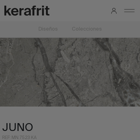
Diseños
Colecciones
JUNO
REF: MN.7523 KA