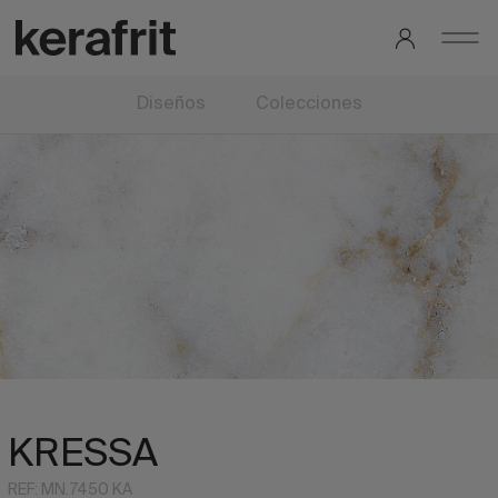
Diseños
Colecciones
KRESSA
REF: MN.7450 KA