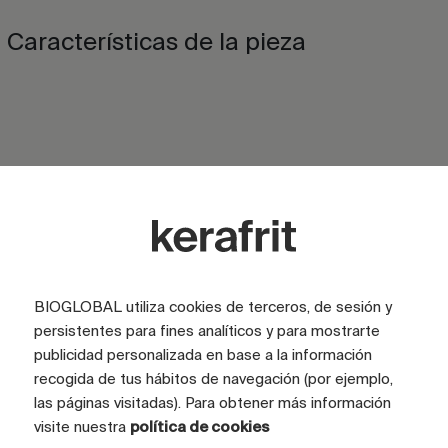
Características de la pieza
ACABADO
Satinado
ACABADO
Brillo
ASPECTO
Marmol
COLOR
BIOGLOBAL utiliza cookies de terceros, de sesión y
Blanco
persistentes para fines analíticos y para mostrarte
TAMAÑO CARAS (CM)
120x120
publicidad personalizada en base a la información
recogida de tus hábitos de navegación (por ejemplo,
TAMAÑO TOTAL GRÁFICA (CM)
360X240
las páginas visitadas). Para obtener más información
CARAS
6 caras
visite nuestra
política de cookies