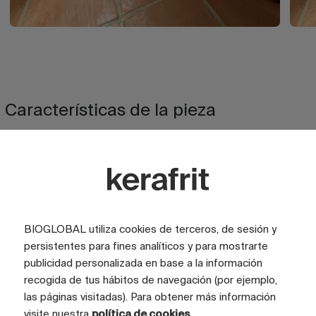
Características de la pieza
ASPECTO
Rústico
BIOGLOBAL utiliza cookies de terceros, de sesión y
ACABADO
Brillo
persistentes para fines analíticos y para mostrarte
publicidad personalizada en base a la información
COLOR
Beige
recogida de tus hábitos de navegación (por ejemplo,
TAMAÑO CARAS (CM)
120x280
las páginas visitadas). Para obtener más información
visite nuestra
política de cookies