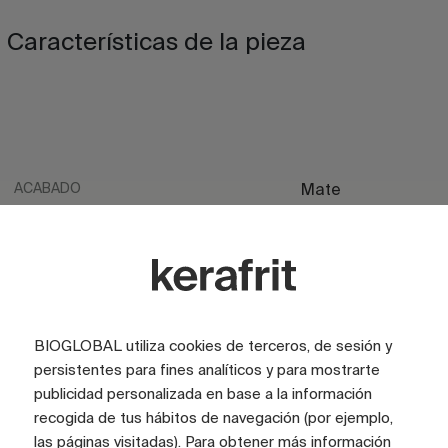
Características de la pieza
ACABADO
Mate
ACABADO
Brillo
ACABADO
Satinado
ASPECTO
Marmol
ASPECTO
BIOGLOBAL utiliza cookies de terceros, de sesión y
Piedra
persistentes para fines analíticos y para mostrarte
COLOR
Gris
publicidad personalizada en base a la información
recogida de tus hábitos de navegación (por ejemplo,
TAMAÑO CARAS (CM)
100x300
las páginas visitadas). Para obtener más información