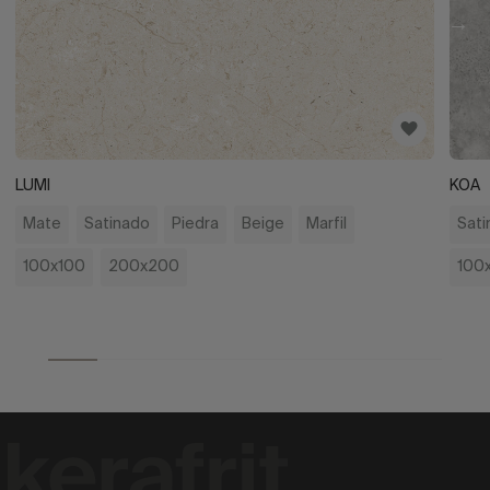
LUMI
KOA
Mate
Satinado
Piedra
Beige
Marfil
Sati
100x100
200x200
100