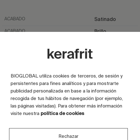
ACABADO
Satinado
ACABADO
Brillo
ASPECTO
Marmol
COLOR
Negro
TAMAÑO CARAS (CM)
100x200
BIOGLOBAL utiliza cookies de terceros, de sesión y
TAMAÑO TOTAL GRÁFICA (CM)
300x200
persistentes para fines analíticos y para mostrarte
publicidad personalizada en base a la información
CARAS
3 caras
recogida de tus hábitos de navegación (por ejemplo,
las páginas visitadas). Para obtener más información
visite nuestra
política de cookies
Rechazar