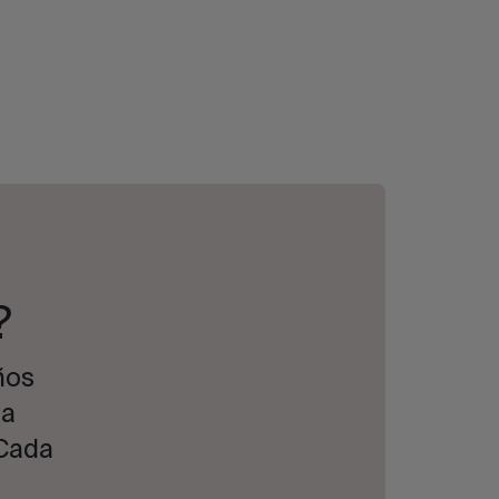
?
ños
ra
 Cada