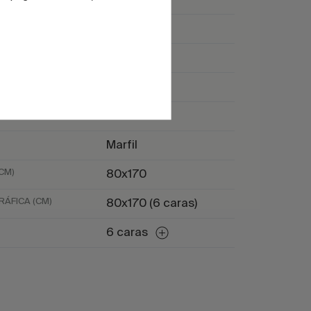
Marmol
Piedra
Beige
Marrón
Marfil
CM)
80x170
ÁFICA (CM)
80x170 (6 caras)
6 caras