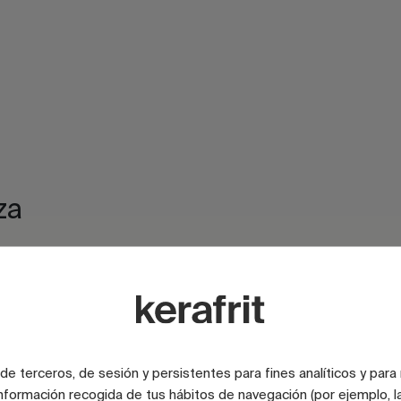
za
ACABADO
e terceros, de sesión y persistentes para fines analíticos y para
nformación recogida de tus hábitos de navegación (por ejemplo, la
ACABADO