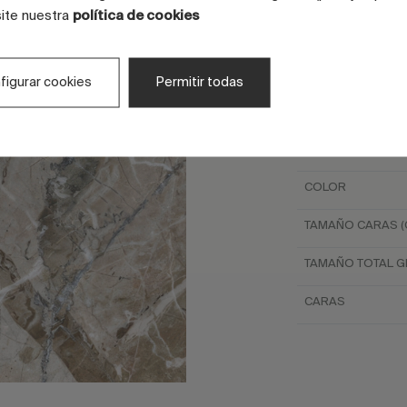
site nuestra
política de cookies
ASPECTO
ASPECTO
figurar cookies
Permitir todas
COLOR
COLOR
COLOR
TAMAÑO CARAS (
TAMAÑO TOTAL GR
CARAS