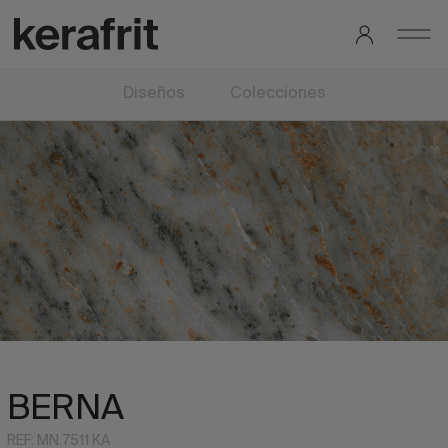
Diseños
Colecciones
BERNA
REF: MN.7511 KA