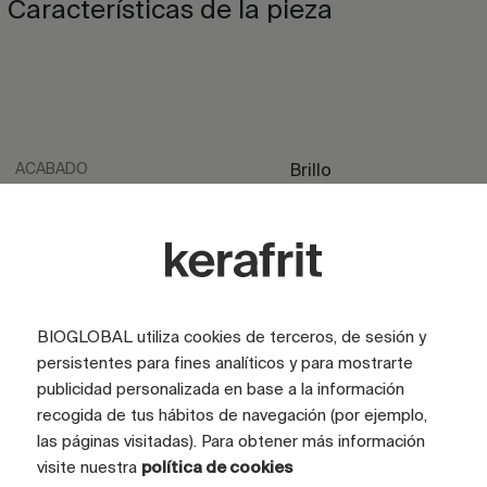
Características de la pieza
ACABADO
Brillo
ACABADO
Satinado
ASPECTO
Marmol
COLOR
Gris
BIOGLOBAL utiliza cookies de terceros, de sesión y
COLOR
Azul
persistentes para fines analíticos y para mostrarte
TAMAÑO CARAS (CM)
120x270
publicidad personalizada en base a la información
recogida de tus hábitos de navegación (por ejemplo,
TAMAÑO TOTAL GRÁFICA (CM)
120x270 (3 caras)
las páginas visitadas). Para obtener más información
CARAS
visite nuestra
política de cookies
3 caras