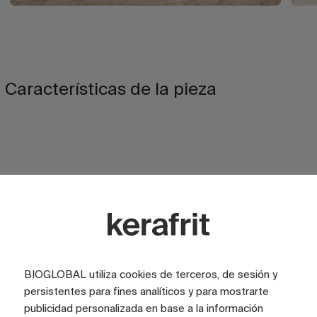
Características de la pieza
ACABADO
Mate
ACABADO
Brillo
ACABADO
Satinado
BIOGLOBAL utiliza cookies de terceros, de sesión y
ASPECTO
Marmol
persistentes para fines analíticos y para mostrarte
COLOR
Beige
publicidad personalizada en base a la información