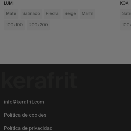
LUMI
KOA
Mate
Satinado
Piedra
Beige
Marfil
Sati
100x100
200x200
100
info@kerafrit.com
Política de cookies
Política de privacidad