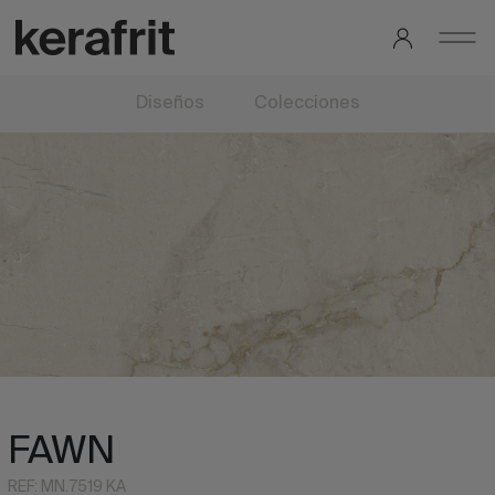
Diseños
Colecciones
FAWN
REF: MN.7519 KA