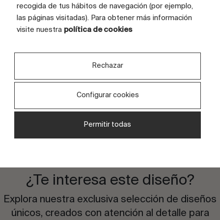
recogida de tus hábitos de navegación (por ejemplo,
COLOR
Marfil
las páginas visitadas). Para obtener más información
TAMAÑO CARAS (CM)
visite nuestra
política de cookies
100x100
TAMAÑO TOTAL GRÁFICA (CM)
200x285
Rechazar
CARAS
6 caras
Configurar cookies
Permitir todas
¿Te interesa este diseño?
Explora nuestra exclusiva selección de diseños
únicos, creados con atención al detalle para