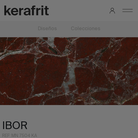
Diseños
Colecciones
IBOR
REF: MN.7504 KA