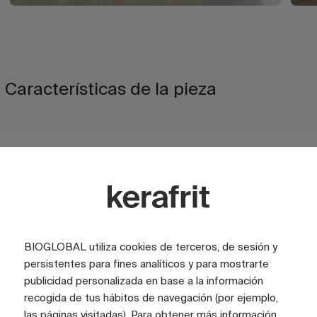
Características de la pieza
ACABADO
Brillo
ACABADO
Satinado
BIOGLOBAL utiliza cookies de terceros, de sesión y
ASPECTO
Marmol
persistentes para fines analíticos y para mostrarte
COLOR
Rojo
publicidad personalizada en base a la información
recogida de tus hábitos de navegación (por ejemplo,
TAMAÑO CARAS (CM)
100x200
las páginas visitadas). Para obtener más información