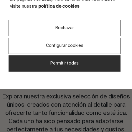
TAMAÑO TOTAL GRÁFICA (CM)
visite nuestra
política de cookies
400x200
CARAS
4 caras
Rechazar
Configurar cookies
Permitir todas
¿Te interesa este diseño?
Explora nuestra exclusiva selección de diseños
únicos, creados con atención al detalle para
ofrecerte tanto funcionalidad como estética.
Cada uno ha sido pensado para adaptarse
perfectamente a tus necesidades y gustos.