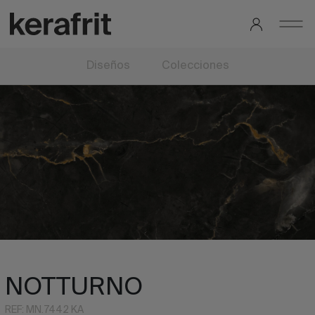
Diseños
Colecciones
NOTTURNO
REF: MN.7442 KA