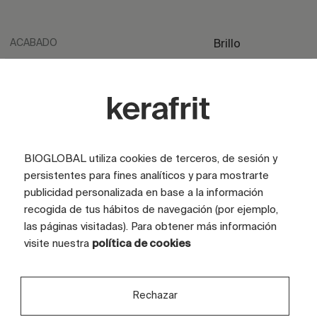
ACABADO
Brillo
ASPECTO
Marmol
COLOR
Negro
TAMAÑO CARAS (CM)
100x200
TAMAÑO TOTAL GRÁFICA (CM)
360x270
BIOGLOBAL utiliza cookies de terceros, de sesión y
persistentes para fines analíticos y para mostrarte
CARAS
3 caras
publicidad personalizada en base a la información
recogida de tus hábitos de navegación (por ejemplo,
las páginas visitadas). Para obtener más información
visite nuestra
política de cookies
Rechazar