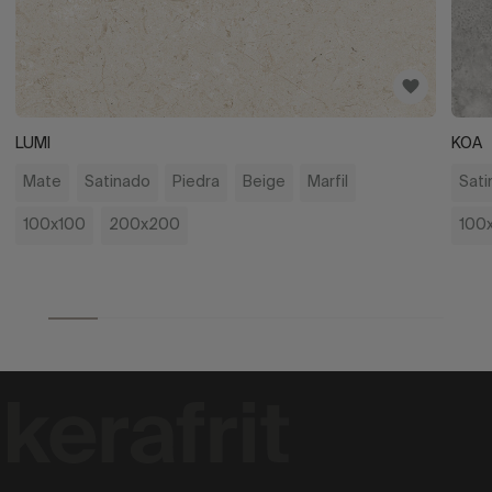
LUMI
KOA
Mate
Satinado
Piedra
Beige
Marfil
Sati
100x100
200x200
100