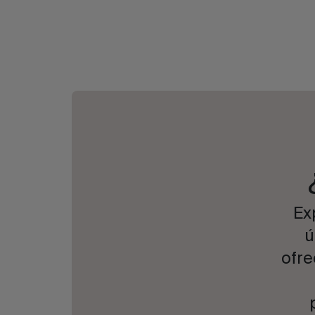
Ex
ú
ofre