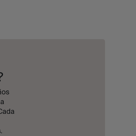
?
ños
ra
 Cada
.