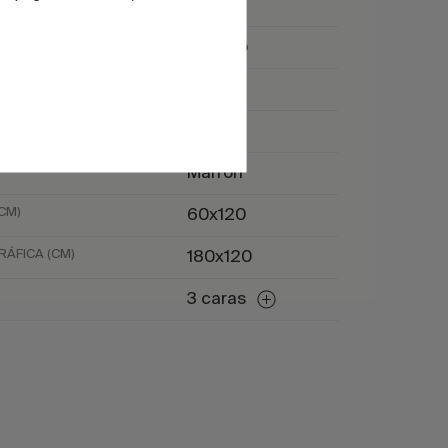
Mate
Rústico
Coto
Piedra
Marrón
CM)
60x120
ÁFICA (CM)
180x120
3 caras