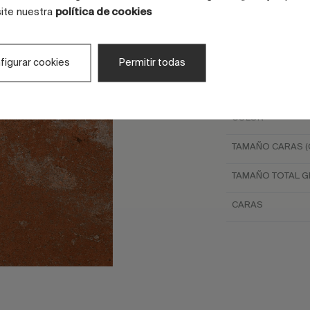
ACABADO
site nuestra
política de cookies
ASPECTO
ASPECTO
figurar cookies
Permitir todas
ASPECTO
COLOR
TAMAÑO CARAS (
TAMAÑO TOTAL GR
CARAS