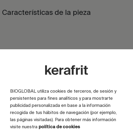
Características de la pieza
ACABADO
Brillo
ACABADO
Satinado
ASPECTO
Marmol
COLOR
BIOGLOBAL utiliza cookies de terceros, de sesión y
Negro
persistentes para fines analíticos y para mostrarte
TAMAÑO CARAS (CM)
100x100
publicidad personalizada en base a la información
recogida de tus hábitos de navegación (por ejemplo,
TAMAÑO TOTAL GRÁFICA (CM)
300x200
las páginas visitadas). Para obtener más información
CARAS
6 caras
visite nuestra
política de cookies