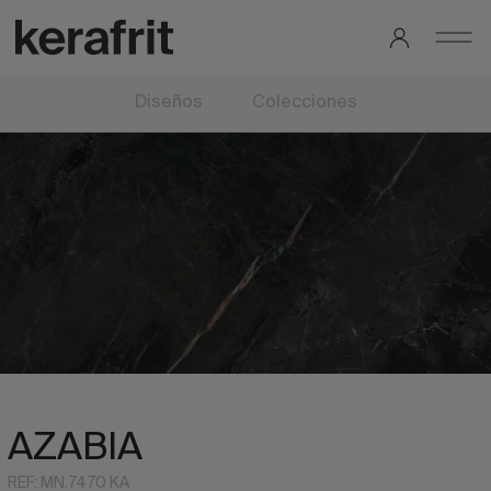
Diseños
Colecciones
AZABIA
REF: MN.7470 KA